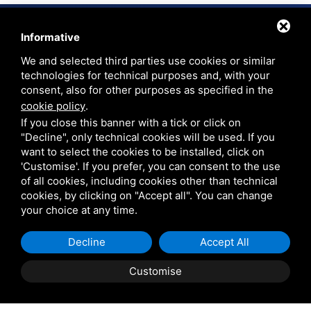
Informative
We and selected third parties use cookies or similar
technologies for technical purposes and, with your
ANFORDERUNG VON INFORMATIONEN
consent, also for other purposes as specified in the
cookie policy
.
Sind Sie bereit für einen
If you close this banner with a tick or click on
"Decline", only technical cookies will be used. If you
unvergesslichen Urlaub?
want to select the cookies to be installed, click on
'Customise'. If you prefer, you can consent to the use
of all cookies, including cookies other than technical
Füllen Sie das Formular aus, unser Personal steht zu Ihrer
cookies, by clicking on "Accept all". You can change
Verfügung
your choice at any time.
Decline
Accept All
Customise